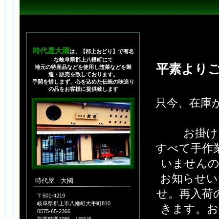
時代屋大國
は、【郡上おどり】で有名
な岐阜県郡上八幡町にて
平素より
地元の特産品などを使用し惣菜などを製
造・販売を致しております。
手間を惜しまず、心を込めた伝統の味造り
の品をお客様に提供致します
只今、在庫
お掛け
すべて手作
いませんの
お知らせい
時代屋 大國
せ。再入荷
〒501-4219
岐阜県郡上市八幡町大手町810
きます。お
0575-65-2366