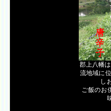
郡上八幡
流地域に位
し
ご飯のお