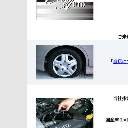
ご来
『
当店に
当社指
国産車 L=