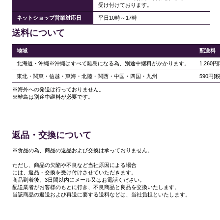
受け付けております。
ネットショップ営業対応日
平日10時～17時
送料について
地域
配送料
北海道・沖縄※沖縄はすべて離島になる為、別途中継料がかかります。
1,260円
東北・関東・信越・東海・北陸・関西・中国・四国・九州
590円[
※海外への発送は行っておりません。
※離島は別途中継料が必要です。
返品・交換について
※食品の為、商品の返品および交換は承っておりません。
ただし、商品の欠陥や不良など当社原因による場合
には、返品・交換を受け付けさせていただきます。
商品到着後、3日間以内にメール又はお電話ください。
配送業者がお客様のもとに行き、不良商品と良品を交換いたします。
当該商品の返送および再送に要する送料などは、当社負担といたします。