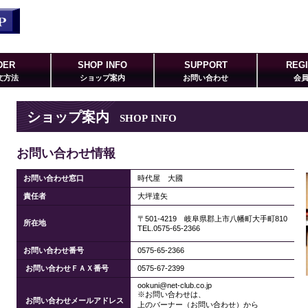
DER
SHOP INFO
SUPPORT
REG
文方法
ショップ案内
お問い合わせ
会
ショップ案内
SHOP INFO
お問い合わせ情報
お問い合わせ窓口
時代屋 大國
責任者
大坪達矢
〒501-4219 岐阜県郡上市八幡町大手町810
所在地
TEL.0575-65-2366
お問い合わせ番号
0575-65-2366
お問い合わせＦＡＸ番号
0575-67-2399
ookuni@net-club.co.jp
※お問い合わせは、
お問い合わせメールアドレス
上のバーナー（お問い合わせ）から