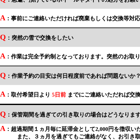
A
：事前にご連絡いただければ廃棄もしくは交換等対
Q
：突然の雪で交換をしたい
A
：作業は完全予約制となっております。突然のお取
Q
：作業予約の目安は何日程度前であれば問題ないか
A
：取付希望日より
5日前
までにご連絡いただれば交
Q
：保管期間を過ぎての引き取りの場合はどうなりま
A
：超過期間１ヵ月毎に延滞金として2,000円を徴収い
また、３ヵ月を過ぎてもご連絡がなく、お引き取り